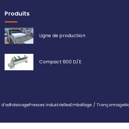
Produits
Ligne de production
Compact 600 D/E
 d’adhésivage
Presses industrielles
Emballage / Tronçonnage
N