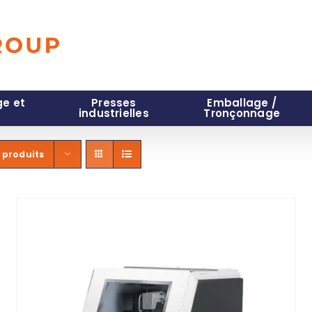
e et
Presses
Emballage /
industrielles
Tronçonnage
 produits