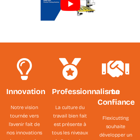
Innovation
Professionnalisme
La
Confiance
Notre vision
La culture du
tournée vers
travail bien fait
Flexicutting
l’avenir fait de
est présente à
souhaite
nos innovations
tous les niveaux
développer un