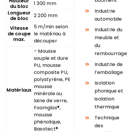
bâtiment
Hauteur
1 300 mm
du bloc
Industrie
Longueur
2 200 mm
de bloc
automobile
5 m/min selon
Vitesse
Industrie du
de coupe
le matériau à
meuble et
max.
découper
du
– Mousse
rembourrage
souple et dure
Industrie de
PU, mousse
l’emballage
composite PU,
polystyrène, PE
Isolation
mousse
Matériaux
phonique et
minérale ou
isolation
laine de verre,
thermique
Foamglas®,
mousse
Technique
phénolique,
des
Basotect®