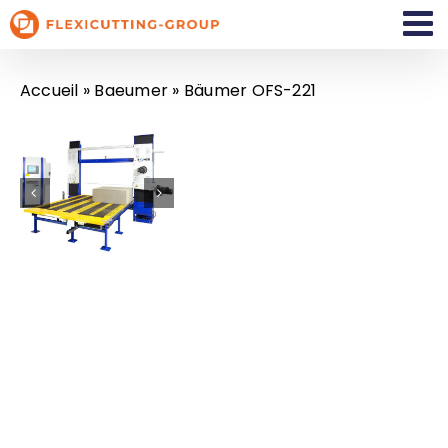
Passer
au
contenu
Accueil
»
Baeumer
» Bäumer OFS-221