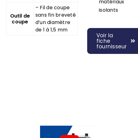
matériaux
– Fil de coupe
isolants
sans fin breveté
Outil de
coupe
d’un diamètre
de 1 à 1,5 mm
Voir la
fiche
fournisseur